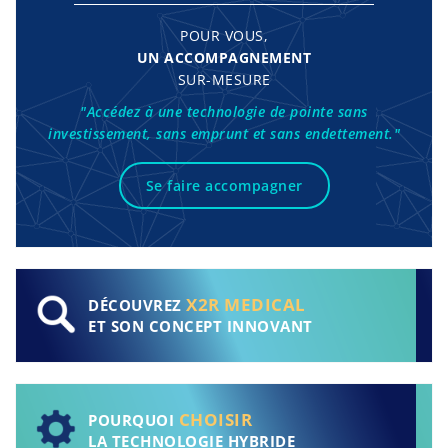
POUR VOUS,
UN ACCOMPAGNEMENT
SUR-MESURE
"Accédez à une technologie de pointe sans
investissement, sans emprunt et sans endettement."
Se faire accompagner
X2R MEDICAL
DÉCOUVREZ
ET SON CONCEPT INNOVANT
CHOISIR
POURQUOI
LA TECHNOLOGIE HYBRIDE